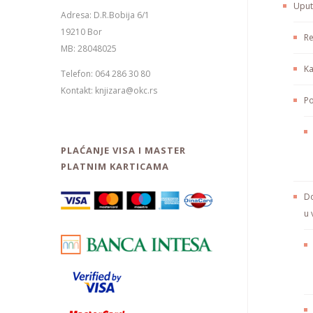
Uput
Adresa: D.R.Bobija 6/1
19210 Bor
Re
MB: 28048025
Ka
Telefon: 064 286 30 80
Kontakt: knjizara@okc.rs
Po
PLAĆANJE VISA I MASTER
PLATNIM KARTICAMA
Do
u 