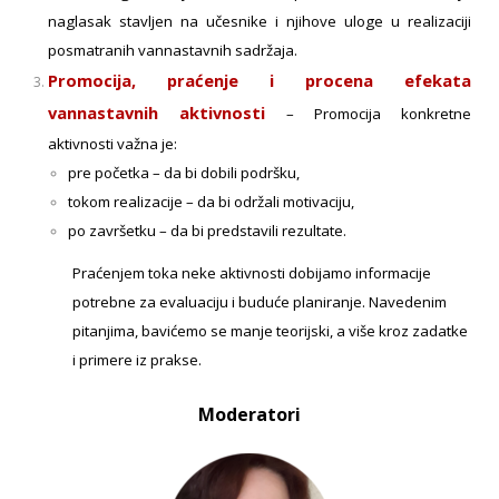
naglasak stavljen na učesnike i njihove uloge u realizaciji
posmatranih vannastavnih sadržaja.
Promocija, praćenje i procena efekata
vannastavnih aktivnosti
–
Promocija konkretne
aktivnosti važna je:
pre početka – da bi dobili podršku,
tokom realizacije – da bi održali motivaciju,
po završetku – da bi predstavili rezultate.
Praćenjem toka neke aktivnosti dobijamo informacije
potrebne za evaluaciju i buduće planiranje. Navedenim
pitanjima, bavićemo se manje teorijski, a više kroz zadatke
i primere iz prakse.
Moderatori