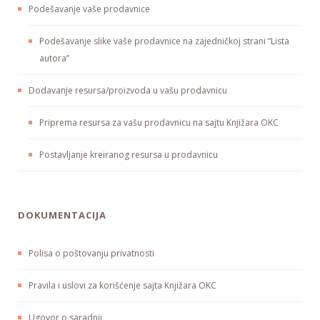
Podešavanje vaše prodavnice
Podešavanje slike vaše prodavnice na zajedničkoj strani “Lista
autora”
Dodavanje resursa/proizvoda u vašu prodavnicu
Priprema resursa za vašu prodavnicu na sajtu Knjižara OKC
Postavljanje kreiranog resursa u prodavnicu
DOKUMENTACIJA
Polisa o poštovanju privatnosti
Pravila i uslovi za korišćenje sajta Knjižara OKC
Ugovor o saradnji