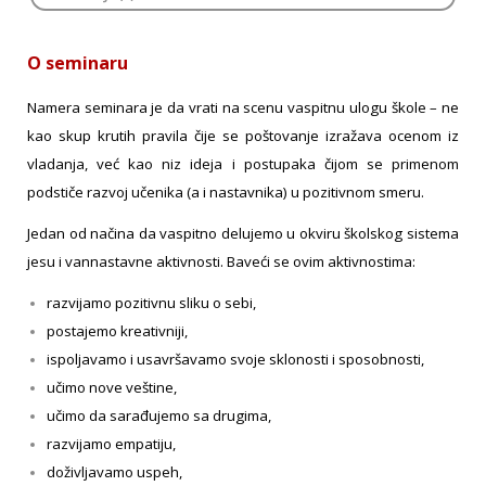
O seminaru
Namera seminara je da vrati na scenu vaspitnu ulogu škole – ne
kao skup krutih pravila čije se poštovanje izražava ocenom iz
vladanja, već kao niz ideja i postupaka čijom se primenom
podstiče razvoj učenika (a i nastavnika) u pozitivnom smeru.
Jedan od načina da vaspitno delujemo u okviru školskog sistema
jesu i vannastavne aktivnosti. Baveći se ovim aktivnostima:
razvijamo pozitivnu sliku o sebi,
postajemo kreativniji,
ispoljavamo i usavršavamo svoje sklonosti i sposobnosti,
učimo nove veštine,
učimo da sarađujemo sa drugima,
razvijamo empatiju,
doživljavamo uspeh,