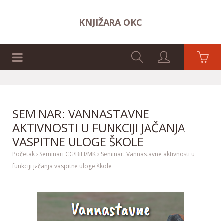
KNJIŽARA OKC
NASLOVNA STRANA
SEMINAR: VANNASTAVNE
AKTIVNOSTI U FUNKCIJI JAČANJA
VASPITNE ULOGE ŠKOLE
Početak
Seminari CG/BiH/MK
Seminar: Vannastavne aktivnosti u
funkciji jačanja vaspitne uloge škole