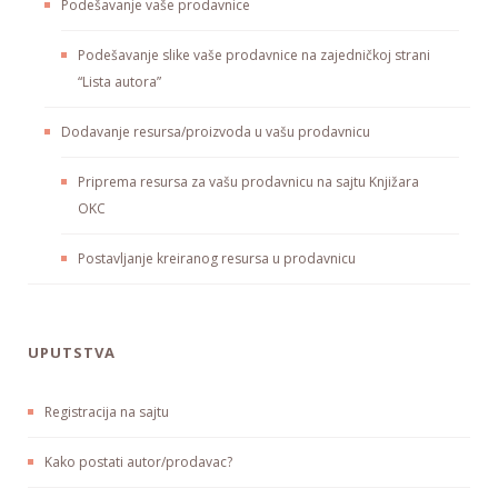
Podešavanje vaše prodavnice
Podešavanje slike vaše prodavnice na zajedničkoj strani
“Lista autora”
Dodavanje resursa/proizvoda u vašu prodavnicu
Priprema resursa za vašu prodavnicu na sajtu Knjižara
OKC
Postavljanje kreiranog resursa u prodavnicu
UPUTSTVA
Registracija na sajtu
Kako postati autor/prodavac?