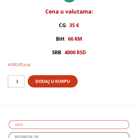
Cena u valutama:
CG
:
35 €
BiH
:
66 KM
SRB
:
4000 RSD
4.000,00
рсд
DODAJ U KORPU
OPIS
RECENZIJE (0)