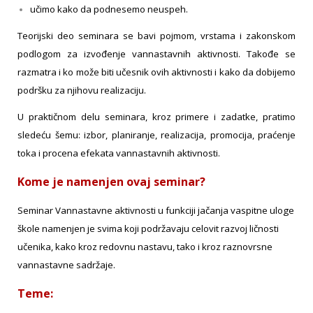
učimo kako da podnesemo neuspeh.
Teorijski deo seminara se bavi pojmom, vrstama i zakonskom
podlogom za izvođenje vannastavnih aktivnosti. Takođe se
razmatra i ko može biti učesnik ovih aktivnosti i kako da dobijemo
podršku za njihovu realizaciju.
U praktičnom delu seminara, kroz primere i zadatke, pratimo
sledeću šemu: izbor, planiranje, realizacija, promocija, praćenje
toka i procena efekata vannastavnih aktivnosti.
Kome je namenjen ovaj seminar?
Seminar Vannastavne aktivnosti u funkciji jačanja vaspitne uloge
škole namenjen je svima koji podržavaju celovit razvoj ličnosti
učenika, kako kroz redovnu nastavu, tako i kroz raznovrsne
vannastavne sadržaje.
Teme: