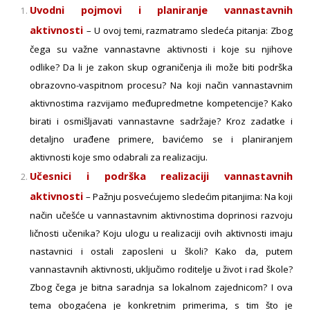
Uvodni pojmovi i planiranje vannastavnih
aktivnosti
–
U ovoj temi, razmatramo sledeća pitanja: Zbog
čega su važne vannastavne aktivnosti i koje su njihove
odlike? Da li je zakon skup ograničenja ili može biti podrška
obrazovno-vaspitnom procesu? Na koji način vannastavnim
aktivnostima razvijamo međupredmetne kompetencije? Kako
birati i osmišljavati vannastavne sadržaje? Kroz zadatke i
detaljno urađene primere, bavićemo se i planiranjem
aktivnosti koje smo odabrali za realizaciju.
Učesnici i podrška realizaciji vannastavnih
aktivnosti
–
Pažnju posvećujemo sledećim pitanjima: Na koji
način učešće u vannastavnim aktivnostima doprinosi razvoju
ličnosti učenika? Koju ulogu u realizaciji ovih aktivnosti imaju
nastavnici i ostali zaposleni u školi? Kako da, putem
vannastavnih aktivnosti, uključimo roditelje u život i rad škole?
Zbog čega je bitna saradnja sa lokalnom zajednicom? I ova
tema obogaćena je konkretnim primerima, s tim što je