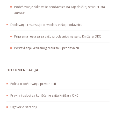
Podešavanje slike vaše prodavnice na zajedničkoj strani “Lista
autora”
Dodavanje resursa/proizvoda u vašu prodavnicu
Priprema resursa za vašu prodavnicu na sajtu Knjižara OKC
Postavljanje kreiranog resursa u prodavnicu
DOKUMENTACIJA
Polisa o poštovanju privatnosti
Pravila i uslovi za korišćenje sajta Knjižara OKC
Ugovor o saradnji