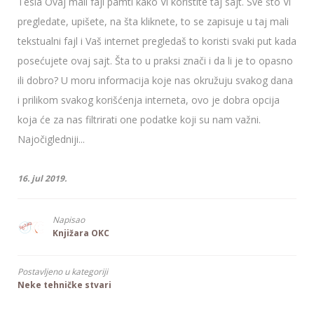
Tesla Ovaj mali fajl pamti kako Vi koristite taj sajt. Sve što Vi
pregledate, upišete, na šta kliknete, to se zapisuje u taj mali
tekstualni fajl i Vaš internet pregledaš to koristi svaki put kada
posećujete ovaj sajt. Šta to u praksi znači i da li je to opasno
ili dobro? U moru informacija koje nas okružuju svakog dana
i prilikom svakog korišćenja interneta, ovo je dobra opcija
koja će za nas filtrirati one podatke koji su nam važni.
Najočigledniji...
16. jul 2019.
Napisao
Knjižara OKC
Postavljeno u kategoriji
Neke tehničke stvari