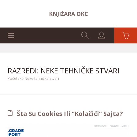
KNJIŽARA OKC
NASLOVNA STRANA
RAZREDI: NEKE TEHNIČKE STVARI
Početak
Neke tehničke stvari
Šta Su Cookies Ili “kolačići” Sajta?