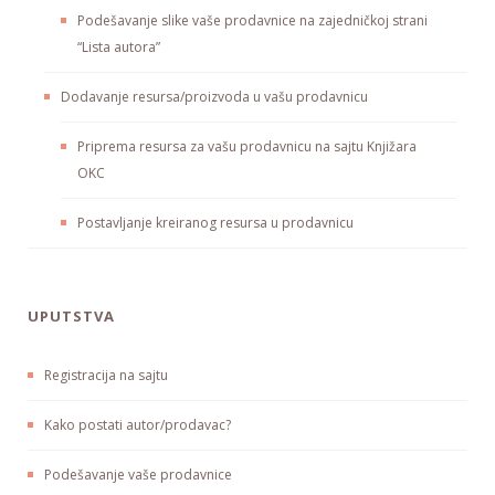
Podešavanje slike vaše prodavnice na zajedničkoj strani
“Lista autora”
Dodavanje resursa/proizvoda u vašu prodavnicu
Priprema resursa za vašu prodavnicu na sajtu Knjižara
OKC
Postavljanje kreiranog resursa u prodavnicu
UPUTSTVA
Registracija na sajtu
Kako postati autor/prodavac?
Podešavanje vaše prodavnice