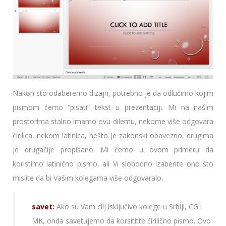
Nakon što odaberemo dizajn, potrebno je da odlučimo kojim
pismom ćemo “pisati” tekst u prezentaciji. Mi na našim
prostorima stalno imamo ovu dilemu, nekome više odgovara
ćirilica, nekom latinica, nešto je zakonski obavezno, drugima
je drugačije propisano. Mi ćemo u ovom primeru da
koristimo latinično pismo, ali Vi slobodno izaberite ono što
mislite da bi Vašim kolegama više odgovaralo.
savet:
Ako su Vam cilj isključivo kolege u Srbiji, CG i
MK, onda savetujemo da korsititte ćirilično pismo. Ovo