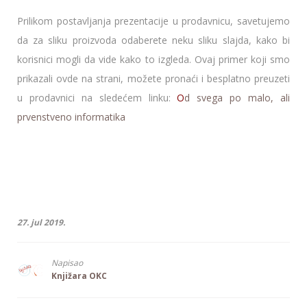
Prilikom postavljanja prezentacije u prodavnicu, savetujemo
da za sliku proizvoda odaberete neku sliku slajda, kako bi
korisnici mogli da vide kako to izgleda. Ovaj primer koji smo
prikazali ovde na strani, možete pronaći i besplatno preuzeti
u prodavnici na sledećem linku:
O
d svega po malo, ali
prvenstveno informatika
27. jul 2019.
Napisao
Knjižara OKC