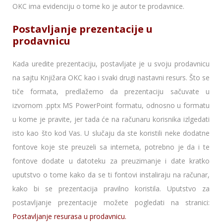
OKC ima evidenciju o tome ko je autor te prodavnice.
Postavljanje prezentacije u
prodavnicu
Kada uredite prezentaciju, postavljate je u svoju prodavnicu
na sajtu Knjižara OKC kao i svaki drugi nastavni resurs. Što se
tiče formata, predlažemo da prezentaciju sačuvate u
izvornom .pptx MS PowerPoint formatu, odnosno u formatu
u kome je pravite, jer tada će na računaru korisnika izlgedati
isto kao što kod Vas. U slučaju da ste koristili neke dodatne
fontove koje ste preuzeli sa interneta, potrebno je da i te
fontove dodate u datoteku za preuzimanje i date kratko
uputstvo o tome kako da se ti fontovi instaliraju na računar,
kako bi se prezentacija pravilno koristila. Uputstvo za
postavljanje prezentacije možete pogledati na stranici:
Postavljanje resurasa u prodavnicu.