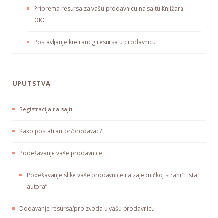
Priprema resursa za vašu prodavnicu na sajtu Knjižara
OKC
Postavljanje kreiranog resursa u prodavnicu
UPUTSTVA
Registracija na sajtu
Kako postati autor/prodavac?
Podešavanje vaše prodavnice
Podešavanje slike vaše prodavnice na zajedničkoj strani “Lista
autora”
Dodavanje resursa/proizvoda u vašu prodavnicu