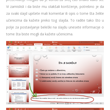
Vi zamislisli i da biste mu olakšali korišćenje, potrebno je da
za svaki slajd upišete mali komentar ili opis o tome šta želite
učenicima da kažete preko tog slajda. To radite tako što u
polje za postavljanje beleški na slajdu unesete informacije o
tome šta biste mogli da kažete učenicima.