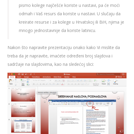
pismo kolege najčešće koriste u nastavi, pa će moći
odmah i Vaš resurs da koriste u nastavi. U slučaju da
kreirate resurse i za kolege u Hrvatskoj ili BiH, njima je
mnogo jednostavnije da koriste latinicu.
Nakon što napravite prezentaciju onako kako Vi mislite da
treba da je napravite, imaćete određeni broj slajdova i
sadržaje na slajdovima, kao na sledećoj slici: