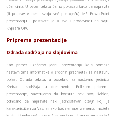
učenicima. U ovom tekstu ćemo pokazati kako da napravite
(ili prepravite neku svoju već postojeću) MS PowerPoint
prezentaciju i postavite je u svoju prodavnicu na sajtu
Knjižara OKC.
Priprema prezentacije
Izdrada sadržaja na slajdovima
Kao primer uzećemo jednu prezentaciju koja pomaže
nastavnicima informatike (i srodnih predmeta) za nastavnu
oblast Obrada teksta, a posebno za nastavnu jedinicu:
Kreiranje sadržaja u dokumentu. Prillikom pripreme
prezentacije, savetujemo da koristite neki svoj šablon,
odnosno da napravite neki jednostavan dizajn koji je
karakterističen za Vas, ali ako baš nemate vremena, možete
koristiti i neke već gotove šablone iz predloga programa MS