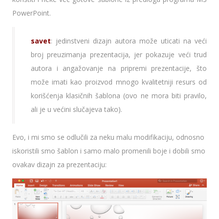
PowerPoint.
savet
: jedinstveni dizajn autora može uticati na veći
broj preuzimanja prezentacija, jer pokazuje veći trud
autora i angažovanje na pripremi prezentacije, što
može imati kao proizvod mnogo kvalitetniji resurs od
korišćenja klasičnih šablona (ovo ne mora biti pravilo,
ali je u većini slučajeva tako).
Evo, i mi smo se odlučili za neku malu modifikaciju, odnosno
iskoristili smo šablon i samo malo promenili boje i dobili smo
ovakav dizajn za prezentaciju: