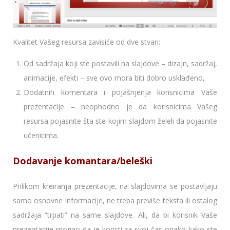
Kvalitet Vašeg resursa zavisiće od dve stvari:
Od sadržaja koji ste postavili na slajdove – dizajn, sadržaj,
animacije, efekti – sve ovo mora biti dobro usklađeno,
Dodatnih komentara i pojašnjenja korisnicima Vaše
prezentacije – neophodno je da korisnicima Vašeg
resursa pojasnite šta ste kojim slajdom želeli da pojasnite
učenicima.
Dodavanje komantara/beleški
Prilikom kreiranja prezentacije, na slajdovima se postavljaju
samo osnovne informacije, ne treba previše teksta ili ostalog
sadržaja “trpati” na same slajdove. Ali, da bi korisnik Vaše
prezentacije mogao da je koristi za svoj čas onako kako ste