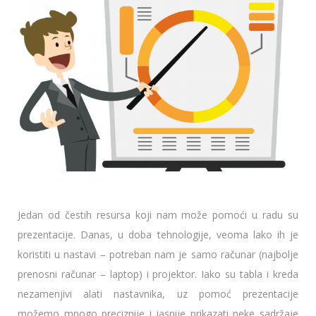
Jedan od čestih resursa koji nam može pomoći u radu su
prezentacije. Danas, u doba tehnologije, veoma lako ih je
koristiti u nastavi – potreban nam je samo računar (najbolje
prenosni računar – laptop) i projektor. Iako su tabla i kreda
nezamenjivi alati nastavnika, uz pomoć prezentacije
možemo mnogo preciznije i jasnije prikazati neke sadržaje